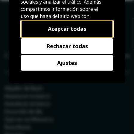
sociales y analizar el tráfico. Además,
compartimos información sobre el
uso que haga del sitio web con
nuestros partners de redes sociales,
Aceptar todas
publicidad y análisis web, quienes
pueden combinarla con otra
información que les haya
Rechazar todas
proporcionado o que hayan
recopilado a partir del uso que haya
Ajustes
hecho de sus servicios.
Alquiler de llauts
Amanecer en barco
Atardecer en barco
Excursión de día
Qué ver en Menorca
Ruta Norte