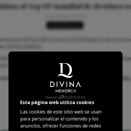
ata al ‘top 10’ mundial de destinos s
29 de Octubre de 2024
Guía de Menorca
mar parte del ‘top 100’ y en marzo de 2020 aspira a dar un paso 
 de Turismo de Berlín.
s el título que arropa la candidatura de Menorca al premio a las mejor
irán los 100 Destinos Sostenibles de este año.
ticias/espana/72808_menorca_candidata_al_top_10_mundial_
Powered by
Esta página web utiliza cookies
Las cookies de este sitio web se usan
para personalizar el contenido y los
anuncios, ofrecer funciones de redes