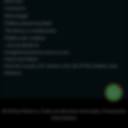
Ruta Sur
Contacto
Aviso legal
Política de privacidad
Términos y condiciones
Política de cookies
+34 636 88 88 10
hola@divinachartermenorca.com
Puerto de Mahón
Moll de LLevant, 227, Amarre 33 y 34, 07701, Mahón, Islas
Baleares
© Divina Menorca. Todos los derechos reservados. Powered by
AndroNautic