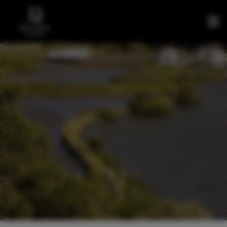
NUESTROS
BARCOS Y
EXCURSIONES
BARCOS
SUJETOS A
DISPONIBILIDAD
RUTAS
BLOG
CONTACTO