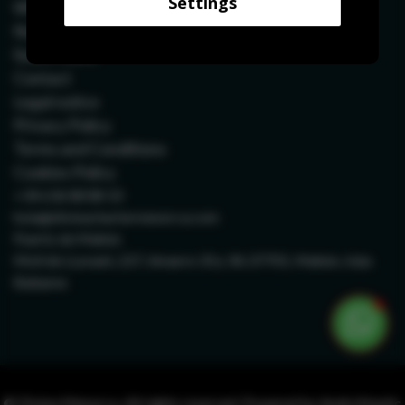
Settings
What to see in Menorca
hecho de sus servicios.
North route
South route
Contact
Legal notice
Privacy Policy
Terms and Conditions
Cookies Policy
+34 636 88 88 10
hola@divinachartermenorca.com
Puerto de Mahón
Moll de LLevant, 227, Amarre 33 y 34, 07701, Mahón, Islas
Baleares
© Divina Menorca. All rights reserved. Powered by
AndroNautic