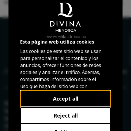
Registered in the
Registro Mercantil
of
[City, volume, date]
Powered by
Esta página web utiliza cookies
Las cookies de este sitio web se usan
para personalizar el contenido y los
anuncios, ofrecer funciones de redes
sociales y analizar el tráfico. Además,
compartimos información sobre el
uso que haga del sitio web con
nuestros partners de redes sociales,
Accept all
publicidad y análisis web, quienes
Boat rental
pueden combinarla con otra
Sunset by boat
información que les haya
Reject all
Sunrise by boat
proporcionado o que hayan
Day trip
recopilado a partir del uso que haya